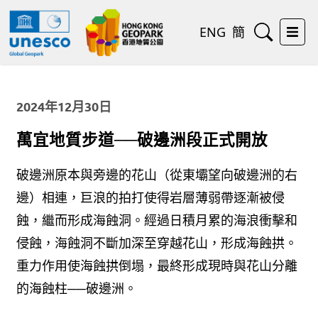
搜尋
ENG
簡
打開
2024年12月30日
萬宜地質步道──破邊洲段正式開放
破邊洲原本與旁邊的花山（從東壩望向破邊洲的右
邊）相連，巨浪的拍打使得岩層薄弱帶逐漸被侵
蝕，繼而形成海蝕洞。經過日積月累的海浪衝擊和
侵蝕，海蝕洞不斷加深至穿越花山，形成海蝕拱。
重力作用使海蝕拱倒塌，最終形成現時與花山分離
的海蝕柱──破邊洲。