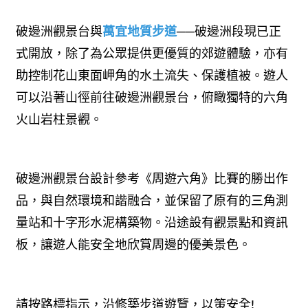
萬宜地質步道
破邊洲觀景台與
──破邊洲段現已正
式開放，除了為公眾提供更優質的郊遊體驗，亦有
助控制花山東面岬角的水土流失、保護植被。遊人
可以沿著山徑前往破邊洲觀景台，俯瞰獨特的六角
火山岩柱景觀。
破邊洲觀景台設計參考《周遊六角》比賽的勝出作
品，與自然環境和諧融合，並保留了原有的三角測
量站和十字形水泥構築物。沿途設有觀景點和資訊
板，讓遊人能安全地欣賞周邊的優美景色。
請按路標指示，沿修築步道遊覽，以策安全!