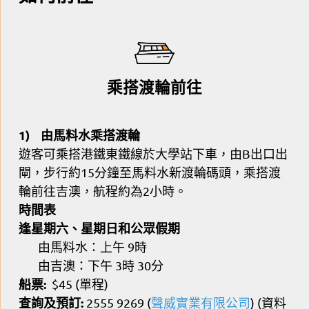
乘搭渡輪前往
1) 由馬料水乘搭渡輪
遊客可乘搭港鐵東鐵線於大學站下車，由B出口出
閘，步行約15分鐘至馬料水新渡輪碼頭，乘搭渡
輪前往吉澳，航程約為2小時。
時間表
逢星期六、星期日和公眾假期
由馬料水：上午 9時
由吉澳：下午 3時 30分
船票:
$45 (單程)
查詢及預訂:
2555 9269 (
聲威實業有限公司
) (資料