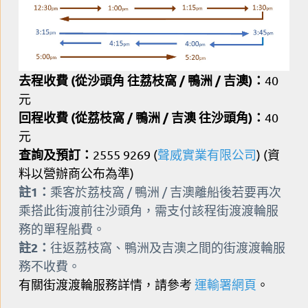
去程收費 (從沙頭角 往荔枝窩 / 鴨洲 / 吉澳)：
40
元
回程收費 (從荔枝窩 / 鴨洲 / 吉澳 往沙頭角)：
40
元
查詢及預訂：
2555 9269 (
聲威實業有限公司
) (資
料以營辦商公布為準)
註1：
乘客於荔枝窩 / 鴨洲 / 吉澳離船後若要再次
乘搭此街渡前往沙頭角，需支付該程街渡渡輪服
務的單程船費。
註2：
往返荔枝窩、鴨洲及吉澳之間的街渡渡輪服
務不收費。
有關街渡渡輪服務詳情，請參考
運輸署網頁
。