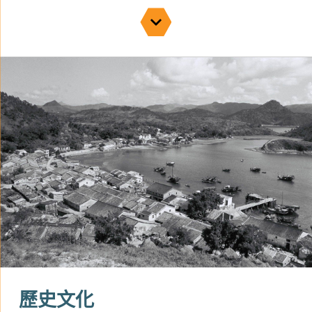
該島大部分地方都由大約1億6,500萬年前和1億
4,300萬年前恐龍時代形成的凝灰岩構成，這是一
種由火山灰固結而成的岩石。部分年長居民表
示，他們使用的建築石材採自沿岸的岩石露頭，
當地人俗稱「青麻石」，其實就是一種凝灰岩。
在島嶼西北端，褐紅色的角礫岩在一片面積不大
的區域出露，其性質與鴨洲的角礫岩一致。這種
沉積岩是岩石風化和崩塌之後，大小不一的棱角
狀礫石經短距離搬運和堆積，然後在漫長的地質
作用中膠結而成，是香港較為罕見的岩石種類。
另外，在赤角頭和東澳灣之間的海岸，還可以看
見一些粉砂岩和石灰岩。
歷史文化