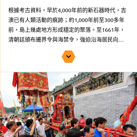
根據考古資料，早於4,000年前的新石器時代，吉
澳已有人類活動的痕跡；約1,000年前至300多年
前，島上幾處地方形成穩定的聚落。至1661年，
清朝廷頒布遷界令與海禁令，強迫沿海居民向內
陸遷移50公里，以打擊明朝餘黨的反抗勢力，吉
澳因此渺無人煙。20多年後，禁令解除，大批客
家人遷入吉澳，漁民也重新回到這片海域生活。
吉澳漁民來自大鵬灣一帶海域，早期以船為家，
居無定所。吉澳是大鵬灣一帶漁船的主要避風
港，同時也是來往深圳鹽田及新界東北村落的中
途站，優秀的地理位置與環境吸引不少漁民聚
居。隨後也有不少人由外地遷入，先後有37個姓
氏共43族人以此為家。島上多個族群的生活習慣