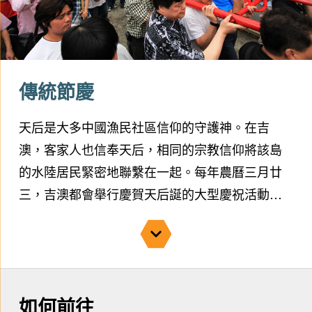
與傳統習俗迥異，卻能融洽相處，是香港少數由
多族共同建設的和睦社區之一。吉澳在1950至
1960年代人口最興旺，居民逾6,000人。
傳統節慶
天后是大多中國漁民社區信仰的守護神。在吉
澳，客家人也信奉天后，相同的宗教信仰將該島
的水陸居民緊密地聯繫在一起。每年農曆三月廿
三，吉澳都會舉行慶賀天后誕的大型慶祝活動。
天后巡遊是其中最重要的活動之一，由銅鑼手和
麒麟隊開路，遊行隊伍抬著天后衙轎，由天后宮
巡行至漁民村。不少旅居海外的吉澳人紛紛回鄉
參與盛事，為寧靜漁村平添熱鬧。
如何前往