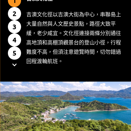
1
2
吉澳文化徑以吉澳大街為中心，串聯島上
大量自然與人文歷史景點，路徑大致平
3
緩，老少咸宜。文化徑連接兩條分別通往
4
高地頂和高棚頂觀景台的登山小徑，行程
難度不高，但須注意遊覽時間，切勿錯過
5
回程渡輪航班。