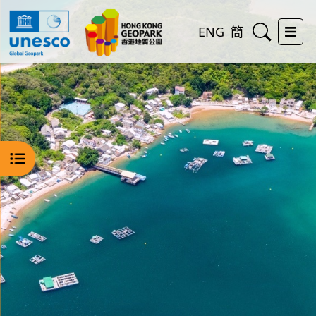
搜尋
ENG
簡
打開
打開選單