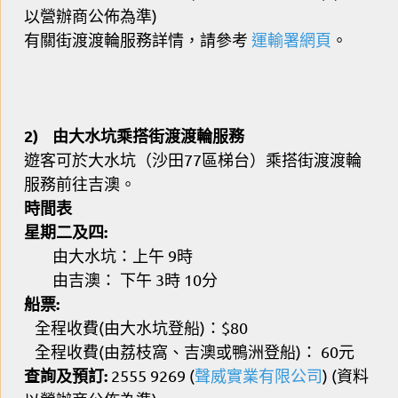
以營辦商公佈為準)
有關街渡渡輪服務詳情，請參考
運輸署
網頁
。
2)
由大水坑
乘搭街渡渡輪服務
遊客可於大水坑（沙田77區梯台）乘搭街渡渡輪
服務前往吉澳。
時間表
星期二及四:
由大水坑：上午 9時
由吉澳： 下午 3時 10分
船票:
全程收費(由大水坑登船)：$80
全程收費(由荔枝窩、吉澳或鴨洲登船)： 60元
查詢及預訂:
2555 9269 (
聲威實業有限公司
) (資料